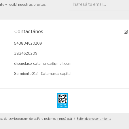
te y recibí nuestras ofertas.
Contactános
543834620209
3834620209
disenolasercatamarca@gmail.com
Sarmiento 212 - Catamarca capital
sa de las y los consumidores. Para reclamos
ingresá acá.
/
Botón de arrepentimiento