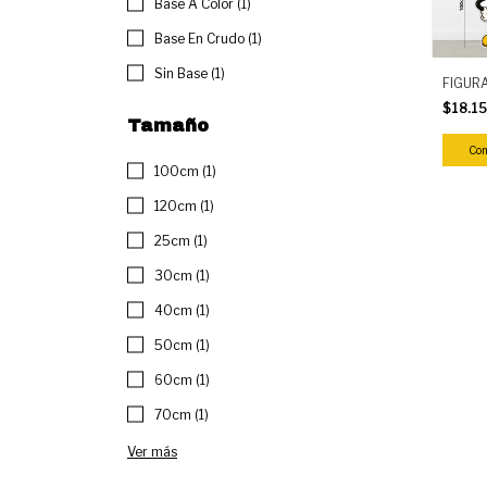
Base A Color (1)
Base En Crudo (1)
Sin Base (1)
FIGUR
$18.1
Tamaño
Co
100cm (1)
120cm (1)
25cm (1)
30cm (1)
40cm (1)
50cm (1)
60cm (1)
70cm (1)
Ver más