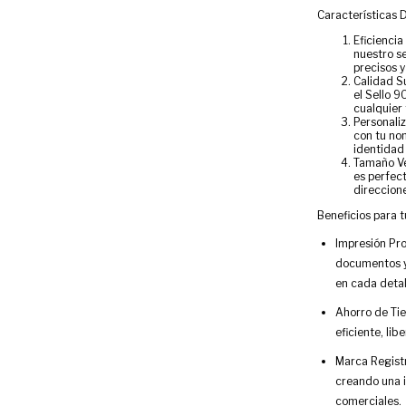
Características 
Eficiencia
nuestro s
precisos 
Calidad S
el Sello 9
cualquier 
Personaliz
con tu nom
identidad 
Tamaño Ve
es perfec
direccione
Beneficios para 
Impresión Pro
documentos y
en cada detal
Ahorro de Tie
eficiente, li
Marca Regist
creando una i
comerciales.