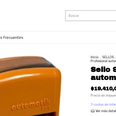
s Frecuentes
Inicio
.
SELLOS
Profesional au
Sello 
autom
$19.410,
Precio sin impue
3
cuotas sin int
Ver más detal