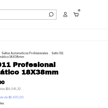
0
.
Sellos Automaticos Profesionales
.
Sello 911
tomático 18X38mm
911 Profesional
ático 18X38mm
00
stos
$16.041,32
erés de
$6.470,00
les