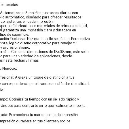
Destacadas:
 Automatizada: Simplifica tus tareas diarias con
ello automático, diseñado para ofrecer resultados
y consistentes en cada impresión.
uperior: Fabricado con materiales de primera calidad,
01 garantiza una impresión clara y duradera en
tipo de superficie.
ación Exclusiva: Haz que tu sello sea único. Personaliza
bre, logo o diseño corporativo para reflejar tu
y profesionalismo.
rsátil: Con unas dimensiones de 18x38mm, este sello
to para una variedad de aplicaciones, desde
s hasta fechas y firmas.
tu Negocio:
fesional: Agrega un toque de distinción a tus
 correspondencia, mostrando un estándar de calidad
le.
mpo: Optimiza tu tiempo con un sellado rápido y
berándote para centrarte en lo que realmente importa.
rada: Promociona tu marca con cada impresión,
mpresión duradera en tus clientes y socios