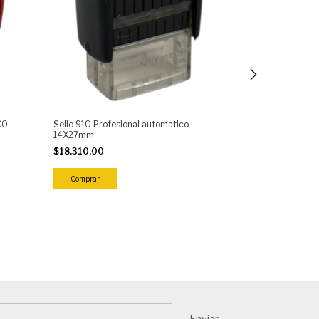
CO
Sello 910 Profesional automatico
Sello Profesion
14X27mm
48X18mm 412
$18.310,00
$22.550,00
Comprar
Comprar