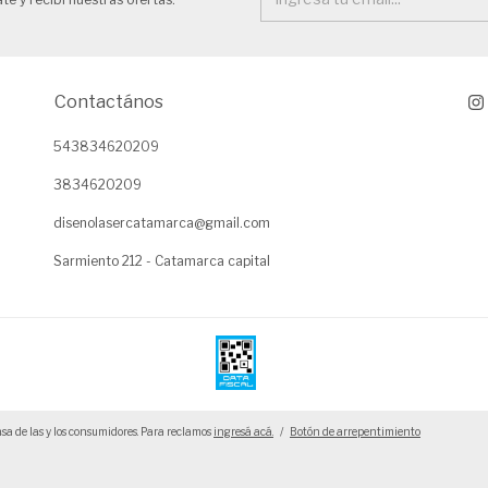
Contactános
543834620209
3834620209
disenolasercatamarca@gmail.com
Sarmiento 212 - Catamarca capital
sa de las y los consumidores. Para reclamos
ingresá acá.
/
Botón de arrepentimiento