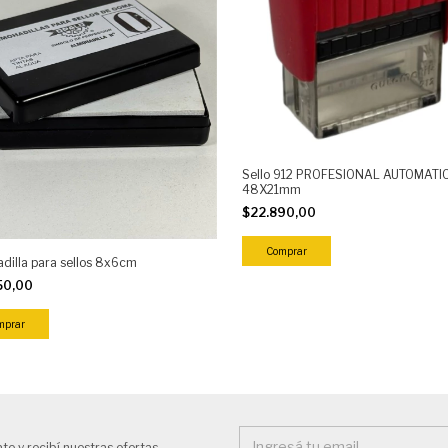
Sello 912 PROFESIONAL AUTOMATI
48X21mm
$22.890,00
Comprar
dilla para sellos 8x6cm
50,00
mprar
te y recibí nuestras ofertas.