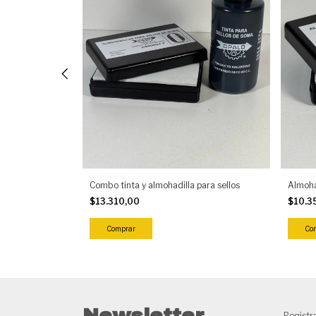
Combo tinta y almohadilla para sellos
Almoha
$13.310,00
$10.3
Comprar
Co
Newsletter
Registra