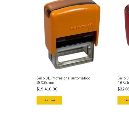
Sello
Sello 911 Profesional automático
48X2
18X38mm
$22.8
$19.410,00
Co
Comprar