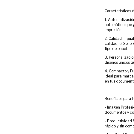
Características 
1. Automatización
automático que g
impresión.
2. Calidad Inigua
calidad, el Sello
tipo de papel.
3. Personalización
diseños únicos qu
4. Compacto y Fu
ideal para marca
en tus document
Beneficios para 
- Imagen Profesi
documentos y cor
- Productividad 
rápido y sin comp