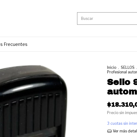
s Frecuentes
Inicio
.
SELLOS
Profesional aut
Sello 
autom
$18.310,
Precio sin impue
3
cuotas sin int
Ver más detal