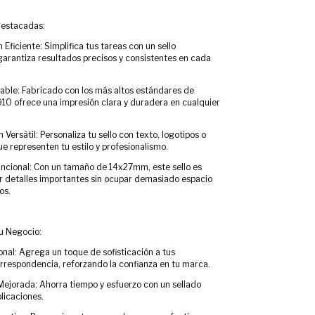
destacadas:
 Eficiente: Simplifica tus tareas con un sello
arantiza resultados precisos y consistentes en cada
lable: Fabricado con los más altos estándares de
 910 ofrece una impresión clara y duradera en cualquier
 Versátil: Personaliza tu sello con texto, logotipos o
e representen tu estilo y profesionalismo.
ncional: Con un tamaño de 14x27mm, este sello es
r detalles importantes sin ocupar demasiado espacio
os.
tu Negocio:
onal: Agrega un toque de sofisticación a tus
respondencia, reforzando la confianza en tu marca.
Mejorada: Ahorra tiempo y esfuerzo con un sellado
licaciones.