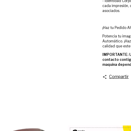
- Identidad Corp
cada impresión, d
asociados.
¡Haz tu Pedido Ah
Potencia tu imag
Automático. ¡Haz
calidad que este
IMPORTANTE: Un
contacto contig
maquina dependi
Compartir