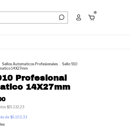
0
.
Sellos Automaticos Profesionales
.
Sello 910
omatico 14X27mm
910 Profesional
atico 14X27mm
00
stos
$15.132,23
erés de
$6.103,33
les