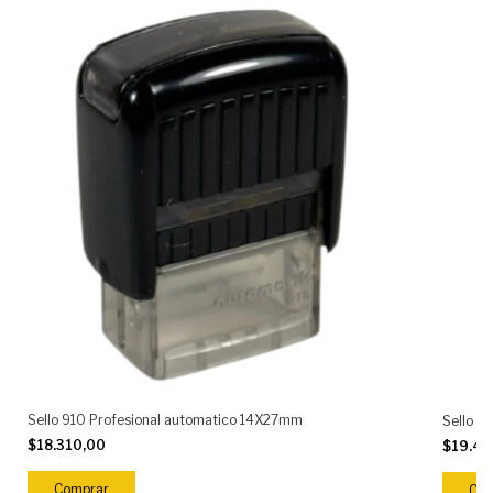
Sello 910 Profesional automatico 14X27mm
Sello 9
$18.310,00
$19.41
Comprar
Com