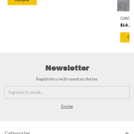
CUADRO
$68.28
Newsletter
Registrate y recibí nuestras ofertas.
Categorías